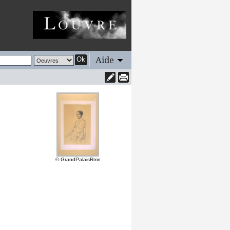
Aide
Ok
© GrandPalaisRmn