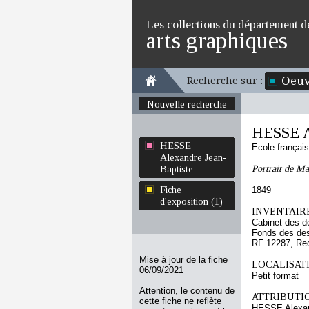
Les collections du département d
arts graphiques
Oeuv
Recherche sur :
Nouvelle recherche
HESSE A
HESSE
Ecole françai
Alexandre Jean-
Portrait de M
Baptiste
Fiche
1849
d'exposition (1)
INVENTAIRE
Cabinet des d
Fonds des des
RF 12287, Re
Mise à jour de la fiche
LOCALISATI
06/09/2021
Petit format
Attention, le contenu de
ATTRIBUTI
cette fiche ne reflète
HESSE Alexan