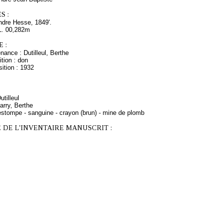
S :
ndre Hesse, 1849'.
L. 00,282m
 :
nance : Dutilleul, Berthe
tion : don
ition : 1932
utilleul
arry, Berthe
estompe - sanguine - crayon (brun) - mine de plomb
 DE L'INVENTAIRE MANUSCRIT :