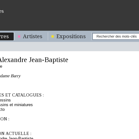
es
res
Artistes
Expositions
lexandre Jean-Baptiste
se
adame Barry
S ET CATALOGUES :
essins
sins et miniatures
cto
ON :
ON ACTUELLE :
dre Jean-Baptiste