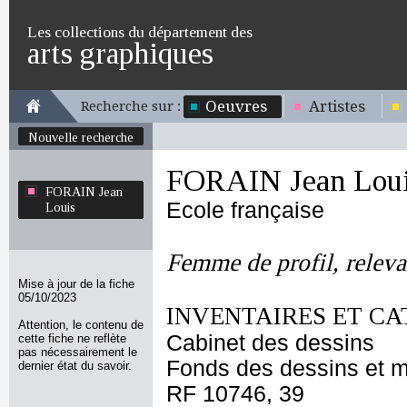
Les collections du département des
arts graphiques
Oeuvres
Artistes
Recherche sur :
Nouvelle recherche
FORAIN Jean Lou
FORAIN Jean
Ecole française
Louis
Femme de profil, releva
Mise à jour de la fiche
05/10/2023
INVENTAIRES ET CA
Attention, le contenu de
Cabinet des dessins
cette fiche ne reflète
pas nécessairement le
Fonds des dessins et m
dernier état du savoir.
RF 10746, 39