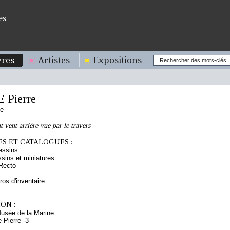
es
res
Artistes
Expositions
Pierre
se
 vent arrière vue par le travers
S ET CATALOGUES :
essins
sins et miniatures
Recto
os d'inventaire :
ON :
Musée de la Marine
Pierre -3-