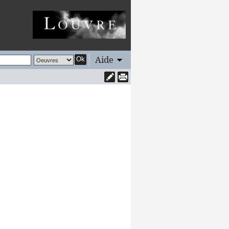
Aide
Ok