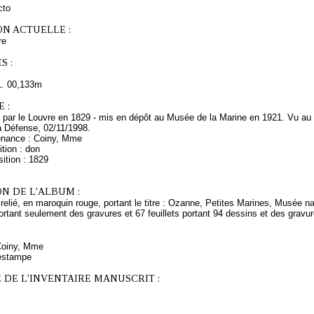
cto
ON ACTUELLE :
re
S :
L. 00,133m
 :
s par le Louvre en 1829 - mis en dépôt au Musée de la Marine en 1921. Vu au
a Défense, 02/11/1998.
enance : Coiny, Mme
tion : don
ition : 1829
N DE L'ALBUM :
relié, en maroquin rouge, portant le titre : Ozanne, Petites Marines, Musée nav
ortant seulement des gravures et 67 feuillets portant 94 dessins et des gravur
 Coiny, Mme
 estampe
 DE L'INVENTAIRE MANUSCRIT :