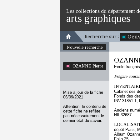
Les collections du département d
arts graphiques
Oeuv
Recherche sur :
Nouvelle recherche
OZANNE 
OZANNE Pierre
Ecole françai
Frégate courant
INVENTAIRE
Cabinet des d
Mise à jour de la fiche
Fonds des des
06/09/2021
INV 31851.1, 
Attention, le contenu de
Anciens numér
cette fiche ne reflète
NIII32687
pas nécessairement le
dernier état du savoir.
LOCALISATI
dépôt Paris, 
Album Ozanne 
Folio 25