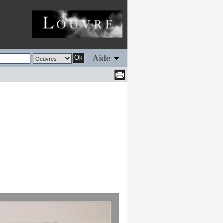
Aide
Ok