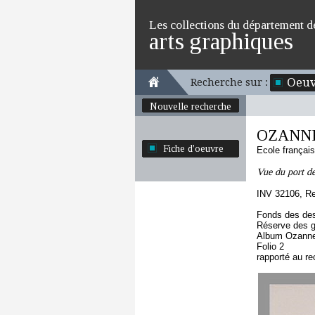
Les collections du département d
arts graphiques
Oeuv
Recherche sur :
Nouvelle recherche
OZANNE 
Fiche d'oeuvre
Ecole françai
Vue du port de
INV 32106, R
Fonds des des
Réserve des 
Album Ozanne 
Folio 2
rapporté au re