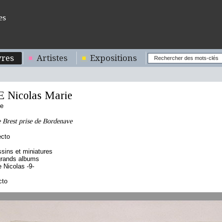
es
res
Artistes
Expositions
Nicolas Marie
se
 Brest prise de Bordenave
ecto
sins et miniatures
grands albums
Nicolas -9-
cto