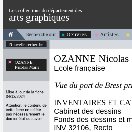
Les collections du département des
arts graphiques
Oeuvres
Artistes
Recherche sur :
Nouvelle recherche
OZANNE Nicolas 
OZANNE
Ecole française
Nicolas Marie
Vue du port de Brest pr
Mise à jour de la fiche
04/12/2024
INVENTAIRES ET CA
Attention, le contenu de
Cabinet des dessins
cette fiche ne reflète
pas nécessairement le
Fonds des dessins et m
dernier état du savoir.
INV 32106, Recto