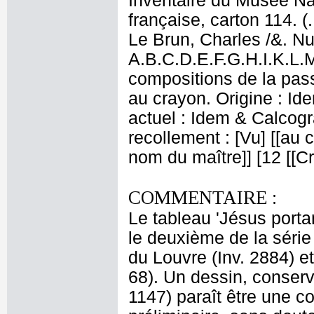
Inventaire du Musée Na
française, carton 114. (
Le Brun, Charles /&. Nu
A.B.C.D.E.F.G.H.I.K.L.M
compositions de la pas
au crayon. Origine : I
actuel : Idem & Calcog
recollement : [Vu] [[au cr
nom du maître]] [12 [[Cr
COMMENTAIRE :
Le tableau 'Jésus portan
le deuxième de la série
du Louvre (Inv. 2884) et
68). Un dessin, conse
1147) paraît être une co