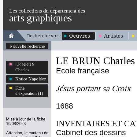
Les collections du département des
arts graphiques
Oeuvres
Artistes
Recherche sur :
Nouvelle recherche
LE BRUN Charles
LE BRUN
Ecole française
Charles
Notice Napoléon
Jésus portant sa Croix
Fiche
d'exposition (1)
1688
Mise à jour de la fiche
INVENTAIRES ET CA
19/08/2023
Cabinet des dessins
Attention, le contenu de