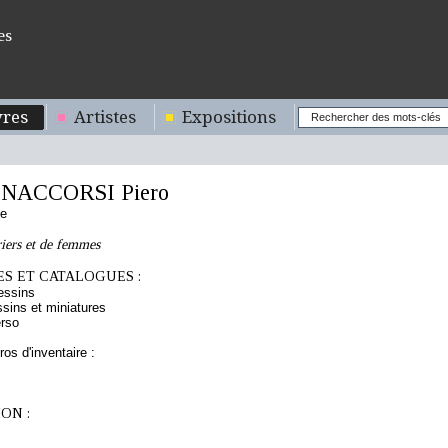
es
res
Artistes
Expositions
NACCORSI Piero
ne
iers et de femmes
S ET CATALOGUES :
essins
sins et miniatures
rso
os d'inventaire :
ON :