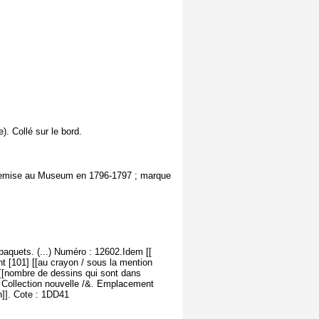
). Collé sur le bord.
, remise au Museum en 1796-1797 ; marque
paquets. (...) Numéro : 12602.Idem [[
nt [101] [[au crayon / sous la mention
2 [[nombre de dessins qui sont dans
 & Collection nouvelle /&. Emplacement
n]]. Cote : 1DD41