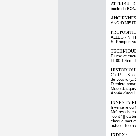
ATTRIBUTI
école de BO
ANCIENNES
ANONYME ITA
PROPOSITIO
ALLEGRINI Fl
S. Prosperi Va
TECHNIQUE
Plume et encre
H. 00,195m ; 
HISTORIQUE
Ch.-P.-J.-B. 
du Louvre (L. 
Dernière prove
Mode d'acquisi
Année d'acquis
INVENTAIR
Inventaire du 
Maîtres divers
"cent "]] cart
chaque paquet]
actuel : Idem 
INDEX :