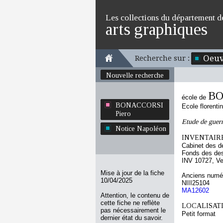
Les collections du département d
arts graphiques
Oeuv
Recherche sur :
Nouvelle recherche
BO
école de
BONACCORSI
Ecole florenti
Piero
Etude de guerr
Notice Napoléon
INVENTAIRE
Cabinet des d
Fonds des des
INV 10727, Ve
Mise à jour de la fiche
Anciens numér
10/04/2025
NIII25104
MA12602
Attention, le contenu de
cette fiche ne reflète
LOCALISATI
pas nécessairement le
Petit format
dernier état du savoir.