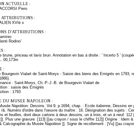
ON ACTUELLE :
NACCORSI Piero
 ATTRIBUTIONS :
LIEN XVIè s
NS D'ATTRIBUTIONS :
aminio
lenti Rodino'
S :
 brune, pinceau et lavis brun. Annotation en bas à droite : ' Incerto 5 ' (coupée
L. 00,173m
 :
de Bourgevin Vialart de Saint-Morys - Saisie des biens des Emigrés en 1793
1886).
nance : Saint-Morys, Ch.-P.-J.-B. de Bourgevin Vialart de
tion : saisie des Emigrés
ition : 1793
E DU MUSEE NAPOLEON :
Musée Napoléon. Dessins. Vol.9, p.1694, chap. : Ecole italienne, Dessins en 
 /&. Numéro d'ordre dans l'oeuvre du maître : 16. Désignation des sujets : Ce
ons et feuilles, dont deux cartons à deux dessins, un à trois, et un à neuf. 11
]. Plus une gravure. [113] [[au crayon / sous le chiffre 112]] Origine : Idem
& Calcographie du Musée Napoléon ]]. Signe de recollement : [Vu] [[au crayo