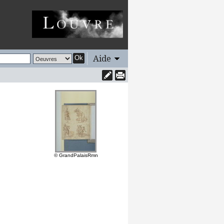
Aide
Ok
© GrandPalaisRmn