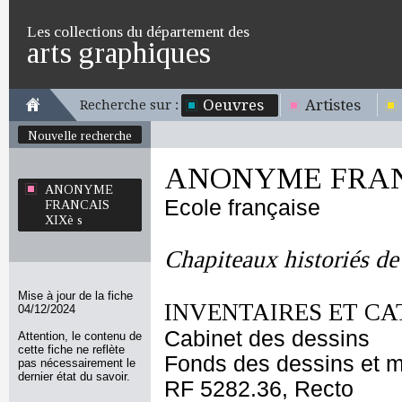
Les collections du département des
arts graphiques
Oeuvres
Artistes
Recherche sur :
Nouvelle recherche
ANONYME FRANC
ANONYME
Ecole française
FRANCAIS
XIXè s
Chapiteaux historiés de
Mise à jour de la fiche
INVENTAIRES ET CA
04/12/2024
Cabinet des dessins
Attention, le contenu de
cette fiche ne reflète
Fonds des dessins et m
pas nécessairement le
dernier état du savoir.
RF 5282.36, Recto