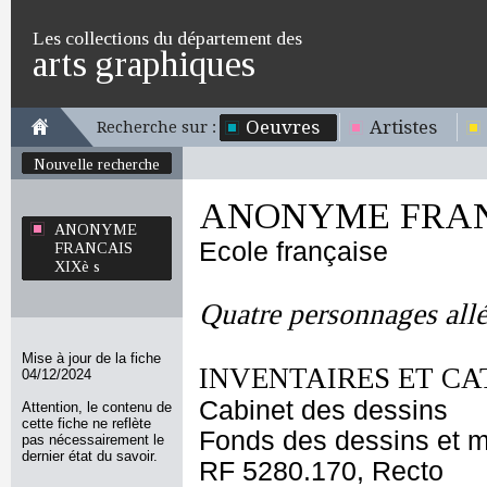
Les collections du département des
arts graphiques
Oeuvres
Artistes
Recherche sur :
Nouvelle recherche
ANONYME FRANC
ANONYME
Ecole française
FRANCAIS
XIXè s
Quatre personnages all
Mise à jour de la fiche
INVENTAIRES ET CA
04/12/2024
Cabinet des dessins
Attention, le contenu de
cette fiche ne reflète
Fonds des dessins et m
pas nécessairement le
dernier état du savoir.
RF 5280.170, Recto