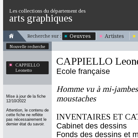
Les collections du département des
arts graphiques
Oeuvres
Artistes
Recherche sur :
Nouvelle recherche
CAPPIELLO Leone
CAPPIELLO
Ecole française
Leonetto
Homme vu à mi-jambes, 
Mise à jour de la fiche
moustaches
12/10/2022
Attention, le contenu de
INVENTAIRES ET CA
cette fiche ne reflète
pas nécessairement le
dernier état du savoir.
Cabinet des dessins
Fonds des dessins et m