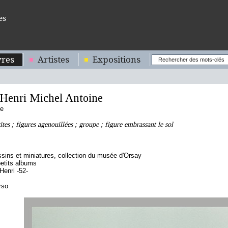
es
res
Artistes
Expositions
enri Michel Antoine
se
tes ; figures agenouillées ; groupe ; figure embrassant le sol
sins et miniatures, collection du musée d'Orsay
etits albums
enri -52-
rso