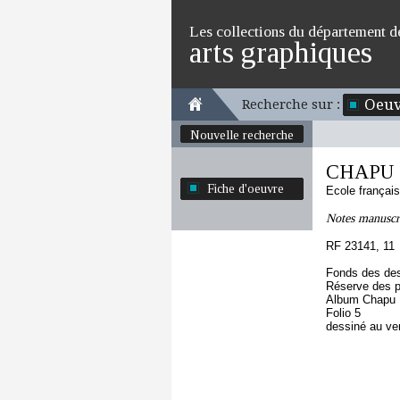
Les collections du département d
arts graphiques
Oeuv
Recherche sur :
Nouvelle recherche
CHAPU H
Fiche d'oeuvre
Ecole françai
Notes manuscri
RF 23141, 11
Fonds des des
Réserve des p
Album Chapu H
Folio 5
dessiné au ve