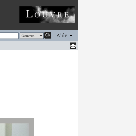
Aide
Ok