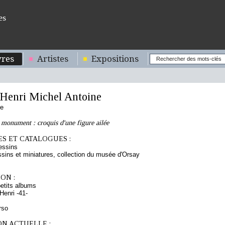
es
res
Artistes
Expositions
enri Michel Antoine
se
monument : croquis d'une figure ailée
S ET CATALOGUES :
essins
sins et miniatures, collection du musée d'Orsay
ON :
etits albums
enri -41-
rso
ON ACTUELLE :