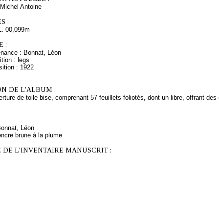
Michel Antoine
S :
L. 00,099m
 :
enance : Bonnat, Léon
tion : legs
ition : 1922
N DE L'ALBUM :
rture de toile bise, comprenant 57 feuillets foliotés, dont un libre, offrant de
Bonnat, Léon
encre brune à la plume
 DE L'INVENTAIRE MANUSCRIT :