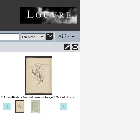
Aide
Ok
© GrandPalaisRmn (Musée d'Orsay) / Michel Urtado