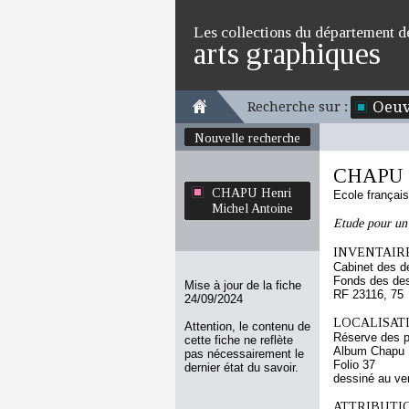
Les collections du département d
arts graphiques
Oeuv
Recherche sur :
Nouvelle recherche
CHAPU H
CHAPU Henri
Ecole françai
Michel Antoine
Etude pour un 
INVENTAIRE
Cabinet des d
Fonds des des
Mise à jour de la fiche
RF 23116, 75
24/09/2024
LOCALISATI
Attention, le contenu de
Réserve des p
cette fiche ne reflète
Album Chapu H
pas nécessairement le
Folio 37
dernier état du savoir.
dessiné au ve
ATTRIBUTI