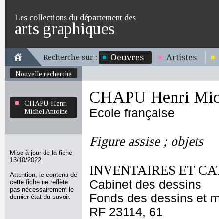
Les collections du département des
arts graphiques
Oeuvres
Artistes
Recherche sur :
Nouvelle recherche
CHAPU Henri Mich
CHAPU Henri
Ecole française
Michel Antoine
Figure assise ; objets
Mise à jour de la fiche
13/10/2022
INVENTAIRES ET CA
Attention, le contenu de
Cabinet des dessins
cette fiche ne reflète
pas nécessairement le
Fonds des dessins et m
dernier état du savoir.
RF 23114, 61