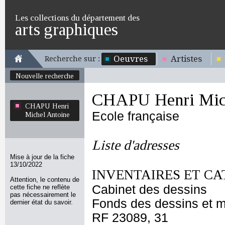
Les collections du département des
arts graphiques
Oeuvres
Artistes
Recherche sur :
Nouvelle recherche
CHAPU Henri Mich
CHAPU Henri
Ecole française
Michel Antoine
Liste d'adresses
Mise à jour de la fiche
13/10/2022
INVENTAIRES ET CA
Attention, le contenu de
Cabinet des dessins
cette fiche ne reflète
pas nécessairement le
Fonds des dessins et m
dernier état du savoir.
RF 23089, 31