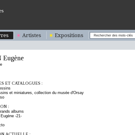
es
res
Artistes
Expositions
 Eugène
se
S ET CATALOGUES :
essins
sins et miniatures, collection du musée d'Orsay
rso
ON :
grands albums
 Eugène -21-
cto
ON ACTUELLE :