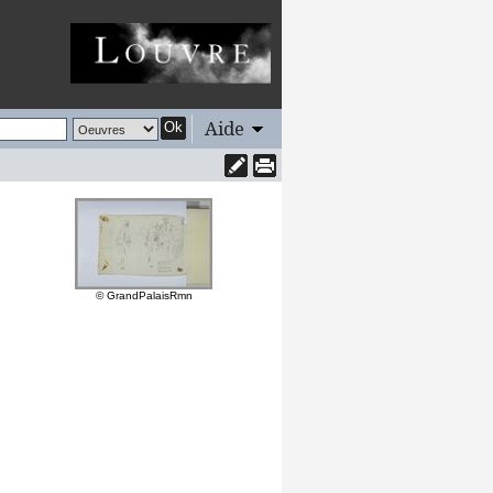
Aide
Ok
© GrandPalaisRmn