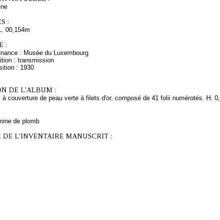
ne
S :
L. 00,154m
 :
venance : Musée du Luxembourg
tion : transmission
ition : 1930
N DE L'ALBUM :
 à couverture de peau verte à filets d'or, composé de 41 folii numérotés. H. 0,
mine de plomb
 DE L'INVENTAIRE MANUSCRIT :