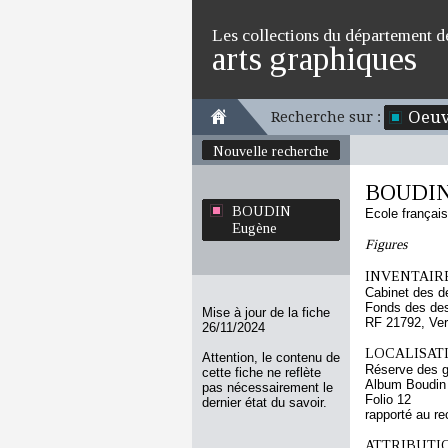
Les collections du département d
arts graphiques
Oeuv
Recherche sur :
Nouvelle recherche
BOUDIN
BOUDIN
Ecole françai
Eugène
Figures
INVENTAIRE
Cabinet des d
Fonds des des
Mise à jour de la fiche
RF 21792, Ve
26/11/2024
LOCALISATI
Attention, le contenu de
Réserve des 
cette fiche ne reflète
Album Boudin
pas nécessairement le
Folio 12
dernier état du savoir.
rapporté au re
ATTRIBUTI