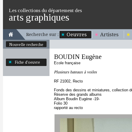
Les collections du département des
arts graphiques
Oeuvres
Artistes
Recherche sur :
Nouvelle recherche
BOUDIN Eugène
Fiche d'oeuvre
Ecole française
Plusieurs bateaux à voiles
RF 21002, Recto
Fonds des dessins et miniatures, collection 
Réserve des grands albums
Album Boudin Eugène -19-
Folio 30
rapporté au recto