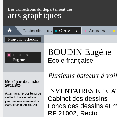
Les collections du département des
arts graphiques
Oeuvres
Artistes
Recherche sur :
Nouvelle recherche
BOUDIN Eugène
BOUDIN
Ecole française
Eugène
Plusieurs bateaux à voi
Mise à jour de la fiche
26/11/2024
INVENTAIRES ET CA
Attention, le contenu de
Cabinet des dessins
cette fiche ne reflète
pas nécessairement le
Fonds des dessins et m
dernier état du savoir.
RF 21002, Recto