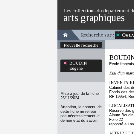
Les collections du département d
arts graphiques
Oeuv
Recherche sur :
Nouvelle recherche
BOUDIN
BOUDIN
Ecole françai
Eugène
Etal d'un marc
INVENTAIRE
Cabinet des d
Fonds des des
Mise à jour de la fiche
RF 19954, Re
26/11/2024
LOCALISATI
Attention, le contenu de
Réserve des 
cette fiche ne reflète
Album Boudin
pas nécessairement le
Folio 22
dernier état du savoir.
rapporté au re
ATTRIBUTI