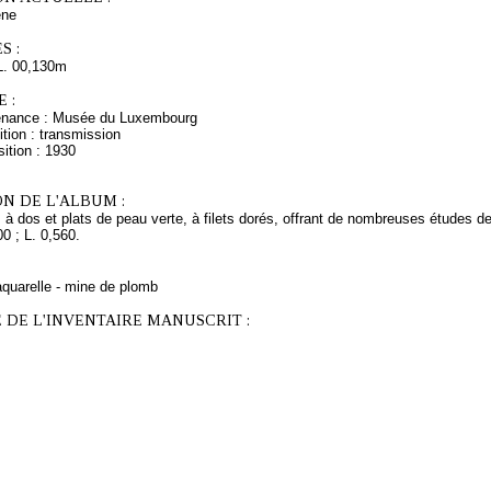
ne
S :
L. 00,130m
 :
venance : Musée du Luxembourg
tion : transmission
ition : 1930
N DE L'ALBUM :
 à dos et plats de peau verte, à filets dorés, offrant de nombreuses études 
00 ; L. 0,560.
aquarelle - mine de plomb
 DE L'INVENTAIRE MANUSCRIT :