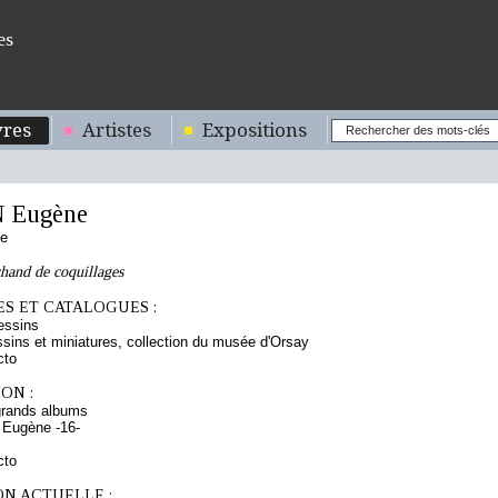
es
res
Artistes
Expositions
 Eugène
se
hand de coquillages
S ET CATALOGUES :
essins
sins et miniatures, collection du musée d'Orsay
cto
ON :
grands albums
 Eugène -16-
cto
ON ACTUELLE :