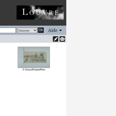
Aide
Ok
© GrandPalaisRmn