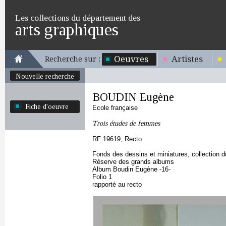
Les collections du département des
arts graphiques
Oeuvres
Artistes
Recherche sur :
Nouvelle recherche
BOUDIN Eugène
Fiche d'oeuvre
Ecole française
Trois études de femmes
RF 19619, Recto
Fonds des dessins et miniatures, collection 
Réserve des grands albums
Album Boudin Eugène -16-
Folio 1
rapporté au recto