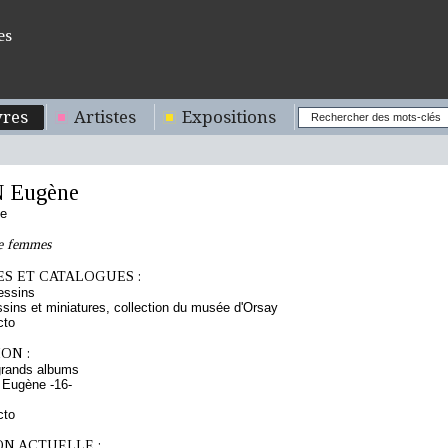
es
res
Artistes
Expositions
 Eugène
se
de femmes
S ET CATALOGUES :
essins
sins et miniatures, collection du musée d'Orsay
cto
ON :
grands albums
 Eugène -16-
cto
ON ACTUELLE :