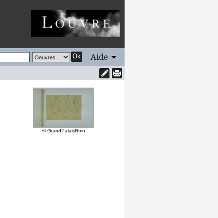
Aide
Ok
© GrandPalaisRmn