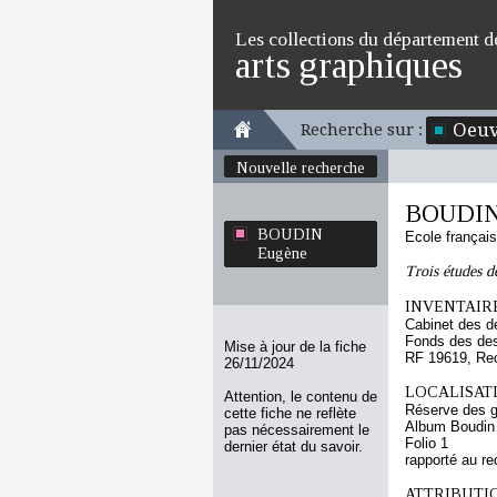
Les collections du département d
arts graphiques
Oeuv
Recherche sur :
Nouvelle recherche
BOUDIN
BOUDIN
Ecole françai
Eugène
Trois études 
INVENTAIRE
Cabinet des d
Fonds des des
Mise à jour de la fiche
RF 19619, Re
26/11/2024
LOCALISATI
Attention, le contenu de
Réserve des 
cette fiche ne reflète
Album Boudin
pas nécessairement le
Folio 1
dernier état du savoir.
rapporté au re
ATTRIBUTI