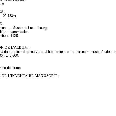
ne
S :
L. 00,133m
 :
venance : Musée du Luxembourg
tion : transmission
ition : 1930
N DE L'ALBUM :
 à dos et plats de peau verte, à filets dorés, offrant de nombreuses études 
00 ; L. 0,560.
mine de plomb
 DE L'INVENTAIRE MANUSCRIT :