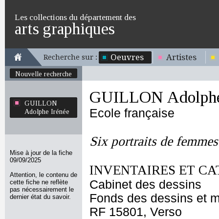
Les collections du département des
arts graphiques
Oeuvres
Artistes
Recherche sur :
Nouvelle recherche
GUILLON Adolphe
GUILLON
Ecole française
Adolphe Irénée
Six portraits de femmes
Mise à jour de la fiche
09/09/2025
INVENTAIRES ET CA
Attention, le contenu de
Cabinet des dessins
cette fiche ne reflète
pas nécessairement le
Fonds des dessins et m
dernier état du savoir.
RF 15801, Verso