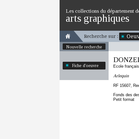
Les collections du département d
arts graphiques
Oeuv
Recherche sur :
Nouvelle recherche
DONZEL
Fiche d'oeuvre
Ecole françai
Arlequin
RF 15607, Re
Fonds des des
Petit format