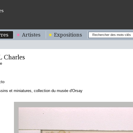
es
res
Artistes
Expositions
 Charles
se
cto
sins et miniatures, collection du musée d'Orsay