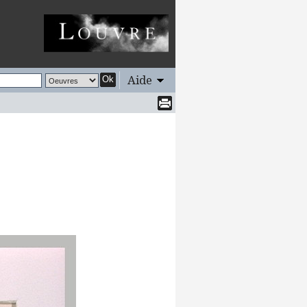
Aide
Ok