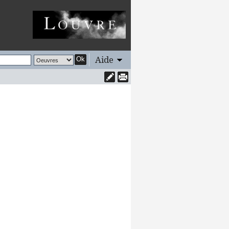
Aide
Ok