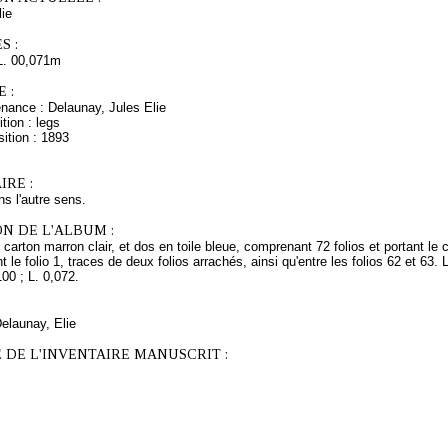
ie
S :
L. 00,071m
 :
nance : Delaunay, Jules Elie
tion : legs
ition : 1893
RE :
ns l'autre sens.
N DE L'ALBUM :
 carton marron clair, et dos en toile bleue, comprenant 72 folios et portant
 le folio 1, traces de deux folios arrachés, ainsi qu'entre les folios 62 et 63. 
100 ; L. 0,072.
Delaunay, Elie
 DE L'INVENTAIRE MANUSCRIT :