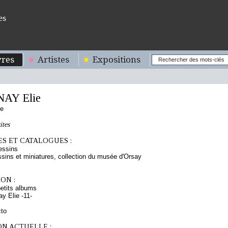
es
res
Artistes
Expositions
AY Elie
se
ites
S ET CATALOGUES :
essins
sins et miniatures, collection du musée d'Orsay
ON :
etits albums
y Elie -11-
cto
ON ACTUELLE :