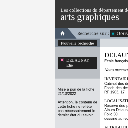
Les collections du département d
arts graphiques
Oeuv
Recherche sur :
Nouvelle recherche
DELAUN
DELAUNAY
Ecole françai
Elie
Notes manuscr
INVENTAIRE
Cabinet des d
Fonds des des
Mise à jour de la fiche
RF 1903, 17
21/10/2022
LOCALISATI
Attention, le contenu de
Réserve des p
cette fiche ne reflète
Album Delauna
pas nécessairement le
Folio 50
dernier état du savoir.
dessiné au re
ATTRIBUTI