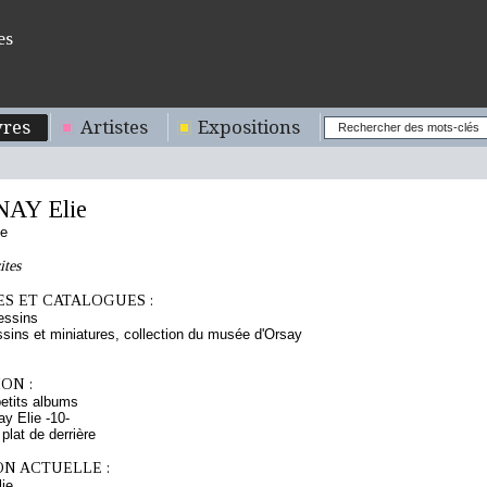
es
res
Artistes
Expositions
AY Elie
se
ites
S ET CATALOGUES :
essins
sins et miniatures, collection du musée d'Orsay
ON :
etits albums
y Elie -10-
plat de derrière
ON ACTUELLE :
ie