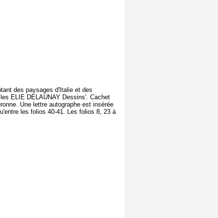
ntant des paysages d'Italie et des
re Jles ELIE DELAUNAY Dessins'. Cachet
uronne. Une lettre autographe est insérée
'entre les folios 40-41. Les folios 8, 23 à