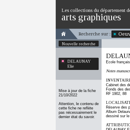
Les collections du département d
arts graphiques
Oeuv
Recherche sur :
Nouvelle recherche
DELAUN
DELAUNAY
Ecole françai
Elie
Notes manuscr
INVENTAIRE
Cabinet des d
Fonds des des
Mise à jour de la fiche
RF 1902, 88
21/10/2022
LOCALISATI
Attention, le contenu de
Réserve des p
cette fiche ne reflète
Album Delauna
pas nécessairement le
dessiné sur le 
dernier état du savoir.
ATTRIBUTI
DELAUNAY El