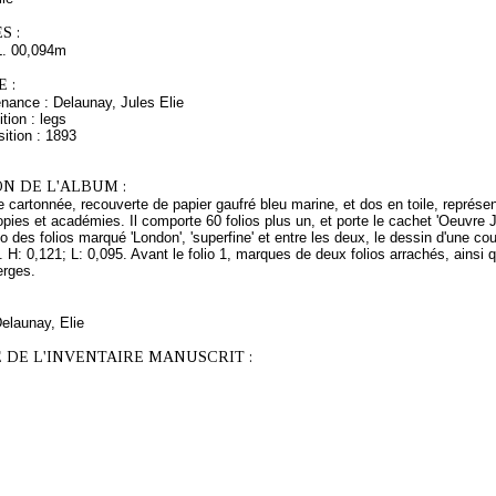
S :
L. 00,094m
 :
nance : Delaunay, Jules Elie
tion : legs
ition : 1893
N DE L'ALBUM :
e cartonnée, recouverte de papier gaufré bleu marine, et dos en toile, représe
pies et académies. Il comporte 60 folios plus un, et porte le cachet 'Oeuv
o des folios marqué 'London', 'superfine' et entre les deux, le dessin d'une co
. H: 0,121; L: 0,095. Avant le folio 1, marques de deux folios arrachés, ainsi qu
erges.
Delaunay, Elie
 DE L'INVENTAIRE MANUSCRIT :