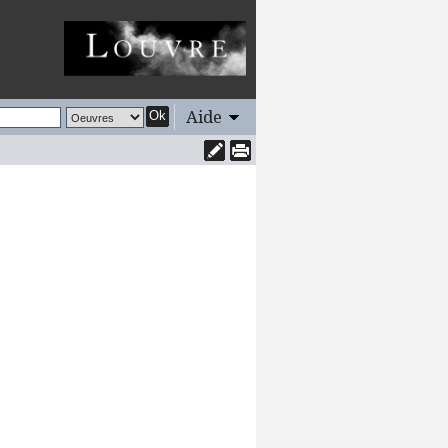
Aide
Ok