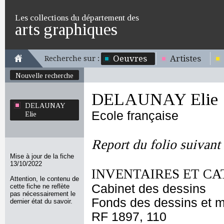
Les collections du département des
arts graphiques
Oeuvres
Artistes
Recherche sur :
Nouvelle recherche
DELAUNAY Elie
DELAUNAY
Ecole française
Elie
Report du folio suivant
Mise à jour de la fiche
13/10/2022
INVENTAIRES ET CA
Attention, le contenu de
Cabinet des dessins
cette fiche ne reflète
pas nécessairement le
Fonds des dessins et m
dernier état du savoir.
RF 1897, 110