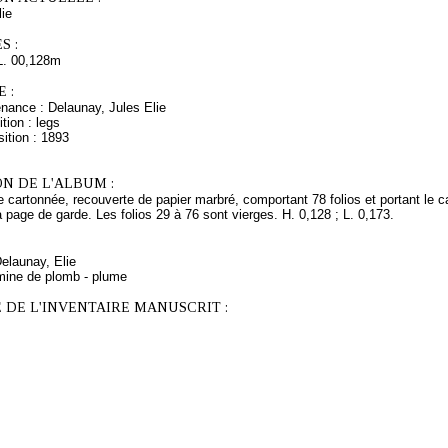
ie
S :
L. 00,128m
 :
nance : Delaunay, Jules Elie
tion : legs
ition : 1893
N DE L'ALBUM :
re cartonnée, recouverte de papier marbré, comportant 78 folios et portant 
a page de garde. Les folios 29 à 76 sont vierges. H. 0,128 ; L. 0,173.
Delaunay, Elie
mine de plomb - plume
 DE L'INVENTAIRE MANUSCRIT :