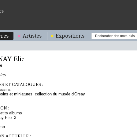
es
res
Artistes
Expositions
AY Elie
se
ites
S ET CATALOGUES :
essins
sins et miniatures, collection du musée d'Orsay
ON :
etits albums
y Elie -3-
rso
ON ACTUELLE :