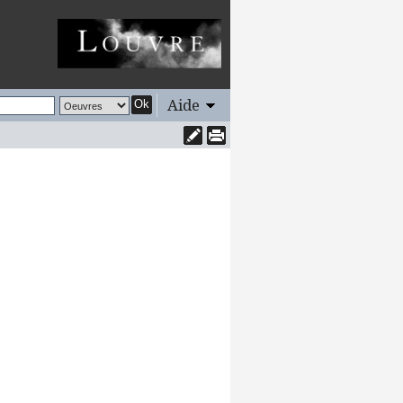
Aide
Ok