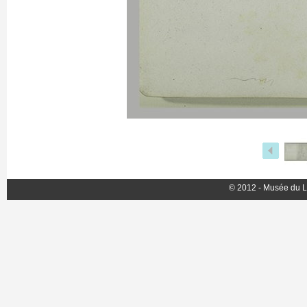
© 2012 - Musée du L