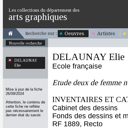
Les collections du département des
arts graphiques
Oeuvres
Artistes
Recherche sur :
Nouvelle recherche
DELAUNAY Elie
DELAUNAY
Ecole française
Elie
Etude deux de femme nu
Mise à jour de la fiche
26/09/2024
INVENTAIRES ET CA
Attention, le contenu de
Cabinet des dessins
cette fiche ne reflète
pas nécessairement le
Fonds des dessins et m
dernier état du savoir.
RF 1889, Recto