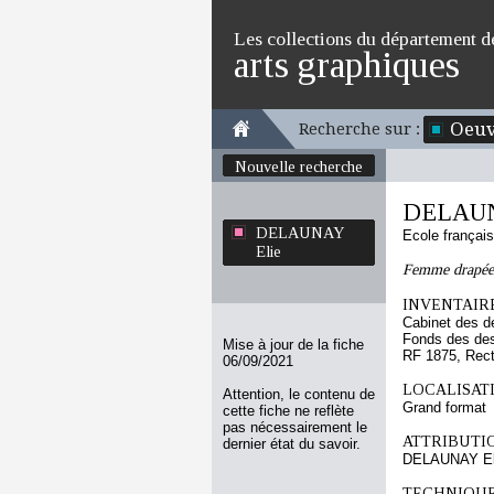
Les collections du département d
arts graphiques
Oeuv
Recherche sur :
Nouvelle recherche
DELAUN
DELAUNAY
Ecole françai
Elie
Femme drapée, 
INVENTAIRE
Cabinet des d
Fonds des des
Mise à jour de la fiche
RF 1875, Rec
06/09/2021
LOCALISATI
Attention, le contenu de
Grand format
cette fiche ne reflète
pas nécessairement le
ATTRIBUTI
dernier état du savoir.
DELAUNAY El
TECHNIQUE