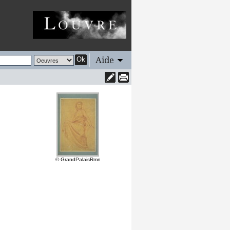
Aide
Ok
© GrandPalaisRmn