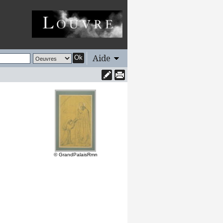
Aide
Ok
© GrandPalaisRmn