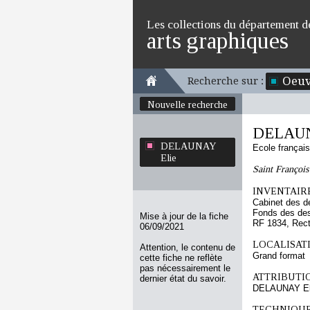
Les collections du département d
arts graphiques
Oeuv
Recherche sur :
Nouvelle recherche
DELAUN
DELAUNAY
Ecole françai
Elie
Saint François
INVENTAIRE
Cabinet des d
Fonds des des
Mise à jour de la fiche
RF 1834, Rec
06/09/2021
LOCALISATI
Attention, le contenu de
Grand format
cette fiche ne reflète
pas nécessairement le
ATTRIBUTI
dernier état du savoir.
DELAUNAY El
TECHNIQUE