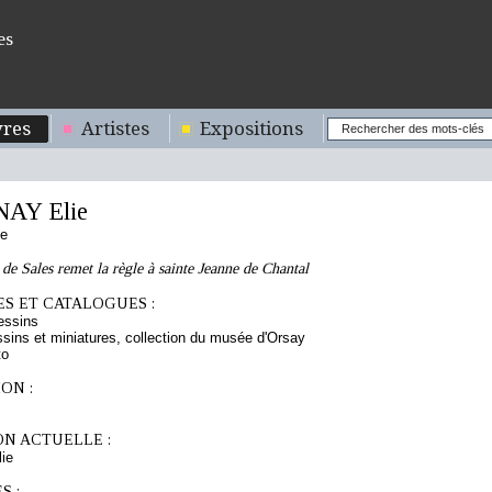
es
res
Artistes
Expositions
AY Elie
se
 de Sales remet la règle à sainte Jeanne de Chantal
S ET CATALOGUES :
essins
sins et miniatures, collection du musée d'Orsay
to
ON :
ON ACTUELLE :
ie
S :