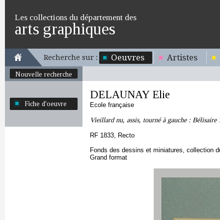
Les collections du département des
arts graphiques
Oeuvres
Artistes
Recherche sur :
Nouvelle recherche
DELAUNAY Elie
Fiche d'oeuvre
Ecole française
Vieillard nu, assis, tourné à gauche : Bélisaire 
RF 1833, Recto
Fonds des dessins et miniatures, collection 
Grand format