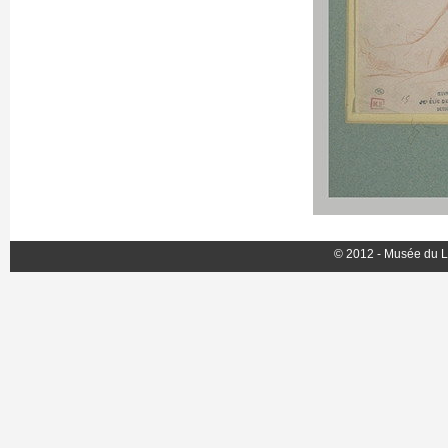
© 2012 - Musée du L