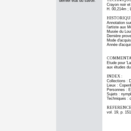
dernier état du savoir.
Crayon noir et
H. 00,214m ; 
HISTORIQUE
Annotation sur
l'artiste aux
Musée du Lou
Dernière prove
Mode d'acquisi
Année d'acquis
COMMENTAI
Etude pour 'L
aux études du
INDEX :
Collections :
Lieux : Copen
Personnes : E
Sujets : nym
Techniques : c
REFERENCE
vol. 19, p. 151