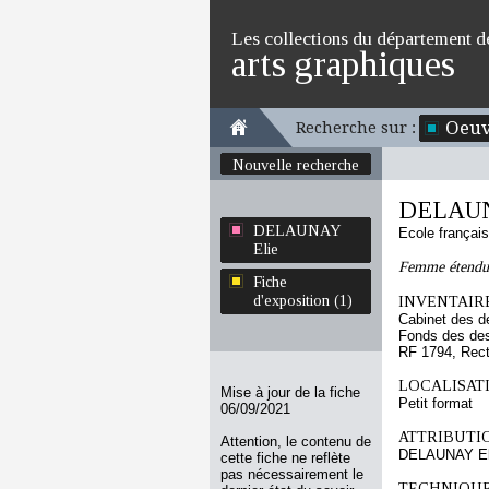
Les collections du département d
arts graphiques
Oeuv
Recherche sur :
Nouvelle recherche
DELAUN
DELAUNAY
Ecole françai
Elie
Femme étendu
Fiche
d'exposition (1)
INVENTAIRE
Cabinet des d
Fonds des des
RF 1794, Rec
LOCALISATI
Mise à jour de la fiche
Petit format
06/09/2021
ATTRIBUTI
Attention, le contenu de
DELAUNAY El
cette fiche ne reflète
pas nécessairement le
TECHNIQUE