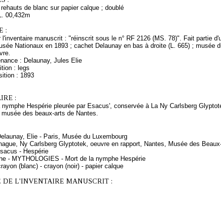
 rehauts de blanc sur papier calque ; doublé
L. 00,432m
 :
 l'inventaire manuscrit : "réinscrit sous le n° RF 2126 (MS. 78)". Fait partie
 Musée Nationaux en 1893 ; cachet Delaunay en bas à droite (L. 665) ; musée 
vre.
nance : Delaunay, Jules Elie
tion : legs
ition : 1893
RE :
a nymphe Hespérie pleurée par Esacus', conservée à La Ny Carlsberg Glypto
 musée des beaux-arts de Nantes.
 Delaunay, Elie - Paris, Musée du Luxembourg
hague, Ny Carlsberg Glyptotek, oeuvre en rapport, Nantes, Musée des Beaux-
sacus - Hespérie
phe - MYTHOLOGIES - Mort de la nymphe Hespérie
rayon (blanc) - crayon (noir) - papier calque
 DE L'INVENTAIRE MANUSCRIT :