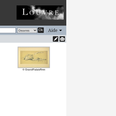
Aide
Ok
© GrandPalaisRmn