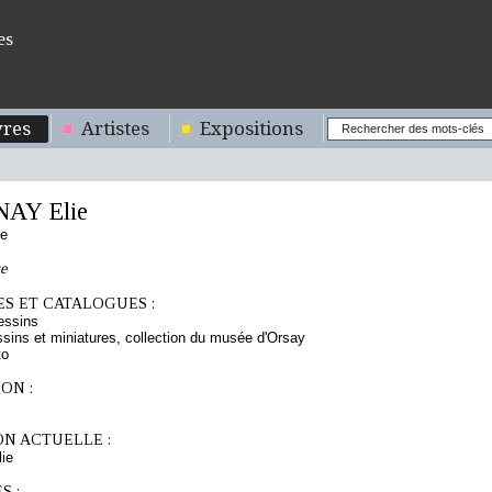
es
res
Artistes
Expositions
AY Elie
se
e
S ET CATALOGUES :
essins
sins et miniatures, collection du musée d'Orsay
to
ON :
ON ACTUELLE :
ie
S :