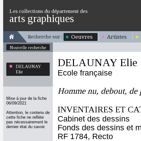
Les collections du département des
arts graphiques
Oeuvres
Artistes
Recherche sur :
Nouvelle recherche
DELAUNAY Elie
DELAUNAY
Ecole française
Elie
Homme nu, debout, de pr
Mise à jour de la fiche
06/09/2021
INVENTAIRES ET CA
Attention, le contenu de
Cabinet des dessins
cette fiche ne reflète
pas nécessairement le
Fonds des dessins et m
dernier état du savoir.
RF 1784, Recto