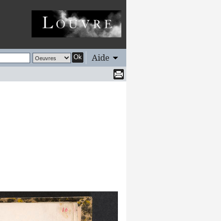
Aide
Ok