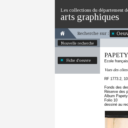
Les collections du département d
arts graphiques
Oeuv
Recherche sur :
Nouvelle recherche
PAPETY
Fiche d'oeuvre
Ecole françai
Vues des côtes
RF 1773.2, 10
Fonds des des
Réserve des p
Album Papety 
Folio 10
dessiné au re