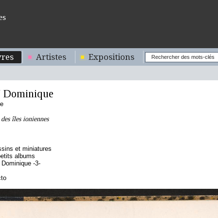
es
res
Artistes
Expositions
 Dominique
se
 des îles ioniennes
sins et miniatures
etits albums
Dominique -3-
cto