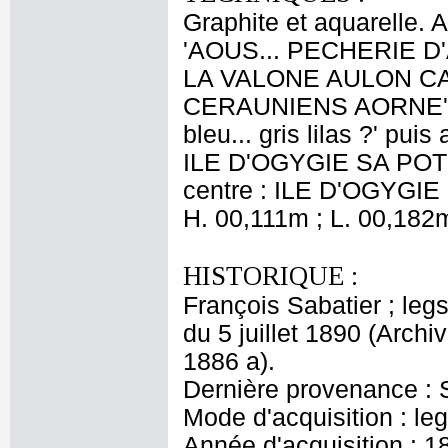
Graphite et aquarelle. 
'AOUS... PECHERIE 
LA VALONE AULON C
CERAUNIENS AORNE' et v
bleu... gris lilas ?' 
ILE D'OGYGIE SA POTR
centre : ILE D'OGYGIE 
H. 00,111m ; L. 00,182
HISTORIQUE :
François Sabatier ; legs
du 5 juillet 1890 (Arch
1886 a).
Dernière provenance : S
Mode d'acquisition : le
Année d'acquisition : 1