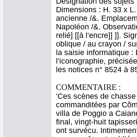
Désignation des sujets 
Dimensions : H. 33 x L.
ancienne /&. Emplacem
Napoléon /&. Observati
relié] [[à l'encre]] ]]. S
oblique / au crayon / su
la saisie informatique :
l'iconographie, précisé
les notices n° 8524 à 8
COMMENTAIRE :
'Ces scènes de chasse s
commanditées par Côme 
villa de Poggio a Caiano
final, vingt-huit tapiss
ont survécu. Intimement