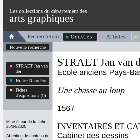
Les collections du département des
arts graphiques
Oeuvres
Artistes
Recherche sur :
Nouvelle recherche
STRAET Jan van d
STRAET Jan van
Ecole anciens Pays-Ba
der
Notice Napoléon
Une chasse au loup
Fiches
d'expositions (8)
1567
Mise à jour de la fiche
INVENTAIRES ET CA
25/04/2025
Cabinet des dessins
Attention, le contenu de