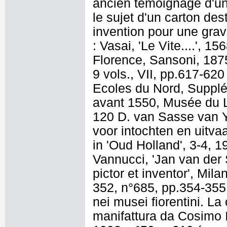
ancien témoignage d'une
le sujet d'un carton des
invention pour une grav
: Vasai, 'Le Vite....', 1
Florence, Sansoni, 187
9 vols., VII, pp.617-620
Ecoles du Nord, Suppl
avant 1550, Musée du L
120 D. van Sasse van Y
voor intochten en uitva
in 'Oud Holland', 3-4, 
Vannucci, 'Jan van der 
pictor et inventor', Mil
352, n°685, pp.354-355,
nei musei fiorentini. L
manifattura da Cosimo I