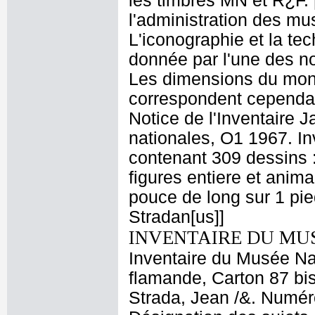
les timbres MN et R¿F. 
l'administration des mu
L'iconographie et la te
donnée par l'une des no
Les dimensions du monta
correspondent cependan
Notice de l'Inventaire J
nationales, O1 1967. In
contenant 309 dessins :
figures entiere et anim
pouce de long sur 1 pie
Stradan[us]]
INVENTAIRE DU MU
Inventaire du Musée Na
flamande, Carton 87 bis
Strada, Jean /&. Numéro