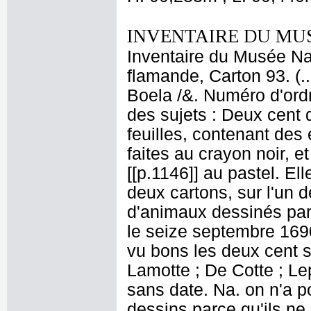
INVENTAIRE DU MU
Inventaire du Musée Nap
flamande, Carton 93. (.
Boela /&. Numéro d'ordr
des sujets : Deux cent d
feuilles, contenant des
faites au crayon noir, 
[[p.1146]] au pastel. El
deux cartons, sur l'un d
d'animaux dessinés par
le seize septembre 1690.
vu bons les deux cent s
Lamotte ; De Cotte ; Le
sans date. Na. on n'a p
dessins parce qu'ils ne