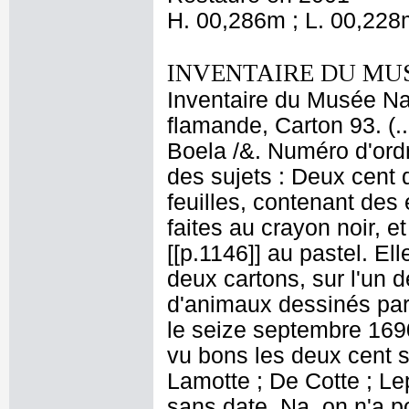
H. 00,286m ; L. 00,228
INVENTAIRE DU MU
Inventaire du Musée Nap
flamande, Carton 93. (.
Boela /&. Numéro d'ordr
des sujets : Deux cent d
feuilles, contenant des
faites au crayon noir, 
[[p.1146]] au pastel. El
deux cartons, sur l'un d
d'animaux dessinés par
le seize septembre 1690.
vu bons les deux cent s
Lamotte ; De Cotte ; Le
sans date. Na. on n'a p