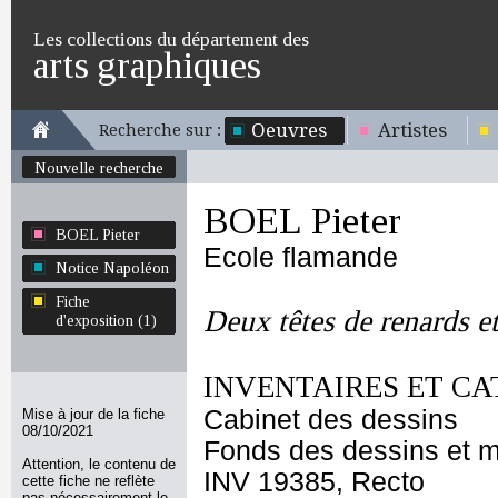
Les collections du département des
arts graphiques
Oeuvres
Artistes
Recherche sur :
Nouvelle recherche
BOEL Pieter
BOEL Pieter
Ecole flamande
Notice Napoléon
Fiche
Deux têtes de renards et
d'exposition (1)
INVENTAIRES ET CA
Cabinet des dessins
Mise à jour de la fiche
08/10/2021
Fonds des dessins et m
Attention, le contenu de
INV 19385, Recto
cette fiche ne reflète
pas nécessairement le