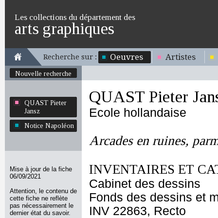
Les collections du département des
arts graphiques
Oeuvres
Artistes
Recherche sur :
Nouvelle recherche
QUAST Pieter Jan
QUAST Pieter
Ecole hollandaise
Jansz
Notice Napoléon
Arcades en ruines, parm
INVENTAIRES ET CA
Mise à jour de la fiche
06/09/2021
Cabinet des dessins
Attention, le contenu de
Fonds des dessins et m
cette fiche ne reflète
pas nécessairement le
INV 22863, Recto
dernier état du savoir.