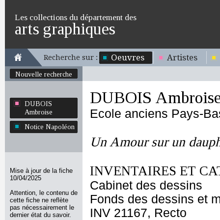
Les collections du département des
arts graphiques
Oeuvres
Artistes
Recherche sur :
Nouvelle recherche
DUBOIS Ambrois
DUBOIS
Ecole anciens Pays-Ba
Ambroise
Notice Napoléon
Un Amour sur un daup
INVENTAIRES ET CA
Mise à jour de la fiche
10/04/2025
Cabinet des dessins
Attention, le contenu de
Fonds des dessins et m
cette fiche ne reflète
pas nécessairement le
INV 21167, Recto
dernier état du savoir.