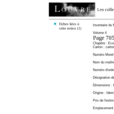
Les colle
Fiches liées à
Inventaire du
cette notice (1)
Volume 4
Page 70
Chapitre : Ec
Carton : carto
Numéro Morel 
Nom du maître 
Numéro d'ordre
Désignation de
Dimensions : 
Origine : Idem
Prix de l'estim
Emplacement a