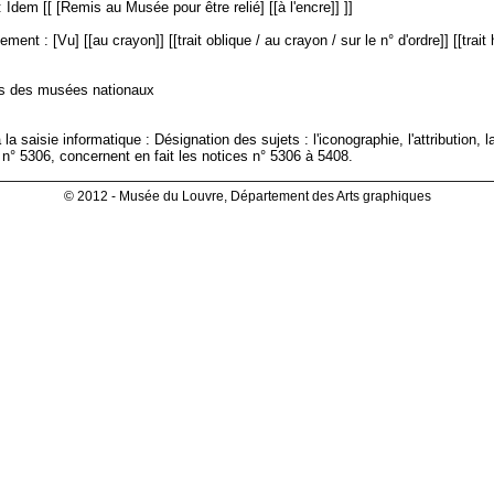
 Idem [[ [Remis au Musée pour être relié] [[à l'encre]] ]]
ment : [Vu] [[au crayon]] [[trait oblique / au crayon / sur le n° d'ordre]] [[trait 
es des musées nationaux
 la saisie informatique : Désignation des sujets : l'iconographie, l'attribution, 
 n° 5306, concernent en fait les notices n° 5306 à 5408.
© 2012 - Musée du Louvre, Département des Arts graphiques