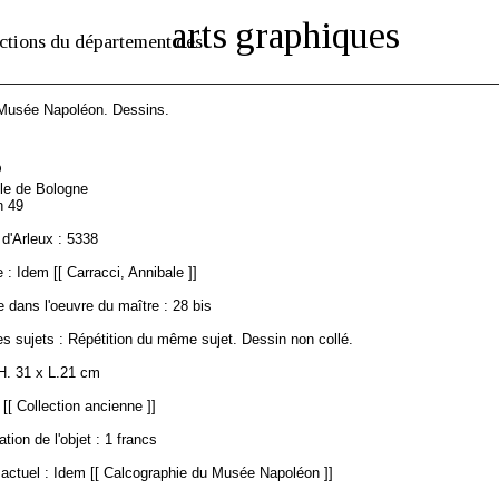
arts graphiques
ctions du département des
 Musée Napoléon. Dessins.
5
ole de Bologne
n 49
d'Arleux : 5338
: Idem [[ Carracci, Annibale ]]
 dans l'oeuvre du maître : 28 bis
s sujets : Répétition du même sujet. Dessin non collé.
H. 31 x L.21 cm
 [[ Collection ancienne ]]
ation de l'objet : 1 francs
ctuel : Idem [[ Calcographie du Musée Napoléon ]]