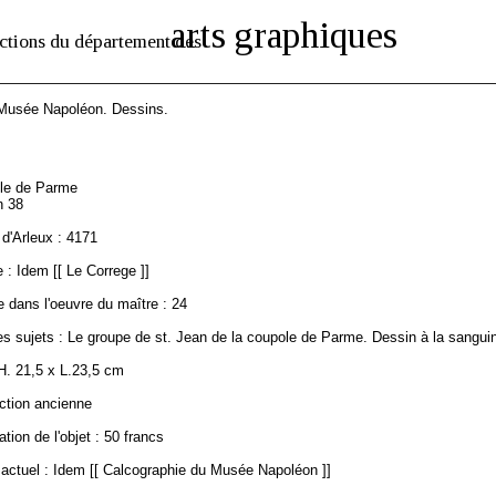
arts graphiques
ctions du département des
 Musée Napoléon. Dessins.
0
ole de Parme
n 38
d'Arleux : 4171
: Idem [[ Le Correge ]]
 dans l'oeuvre du maître : 24
s sujets : Le groupe de st. Jean de la coupole de Parme. Dessin à la sangui
H. 21,5 x L.23,5 cm
ection ancienne
ation de l'objet : 50 francs
ctuel : Idem [[ Calcographie du Musée Napoléon ]]