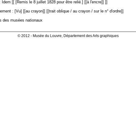
Idem [[ [Remis le 8 juillet 1828 pour être relié.] [[à l'encre]] ]]
ment : [Vu] [[au crayon]] [[trait oblique / au crayon / sur le n° d'ordre]]
es des musées nationaux
© 2012 - Musée du Louvre, Département des Arts graphiques