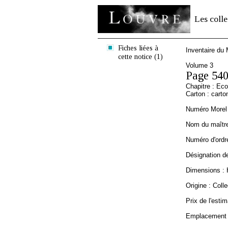
Les colle
Fiches liées à
Inventaire du
cette notice (1)
Volume 3
Page 54
Chapitre : Ec
Carton : carto
Numéro Morel 
Nom du maître 
Numéro d'ordre
Désignation de
Dimensions : 
Origine : Coll
Prix de l'estim
Emplacement a