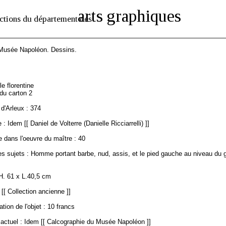
arts graphiques
ctions du département des
 Musée Napoléon. Dessins.
le florentine
 du carton 2
d'Arleux : 374
 Idem [[ Daniel de Volterre (Danielle Ricciarrelli) ]]
 dans l'oeuvre du maître : 40
s sujets : Homme portant barbe, nud, assis, et le pied gauche au niveau du g
H. 61 x L.40,5 cm
 [[ Collection ancienne ]]
ation de l'objet : 10 francs
ctuel : Idem [[ Calcographie du Musée Napoléon ]]