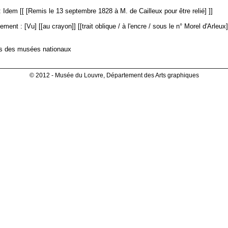
 Idem [[ [Remis le 13 septembre 1828 à M. de Cailleux pour être relié] ]]
ment : [Vu] [[au crayon]] [[trait oblique / à l'encre / sous le n° Morel d'Arleux]]
es des musées nationaux
© 2012 - Musée du Louvre, Département des Arts graphiques