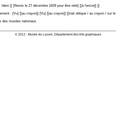
 Idem [[ [Remis le 27 décembre 1828 pour être relié] [[à l'encre]] ]]
ment : [Vu] [[au crayon]] [Vu] [[au crayon]] [[trait oblique / au crayon / sur le 
es des musées nationaux
© 2012 - Musée du Louvre, Département des Arts graphiques