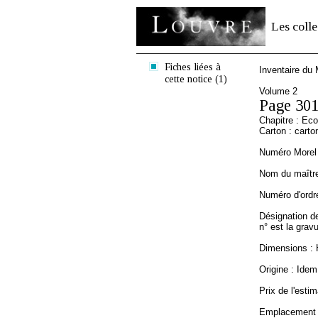
Les colle
Fiches liées à
Inventaire du
cette notice (1)
Volume 2
Page 30
Chapitre : Ec
Carton : carto
Numéro Morel 
Nom du maître 
Numéro d'ordre
Désignation de
n° est la gravu
Dimensions : 
Origine : Idem 
Prix de l'estim
Emplacement a