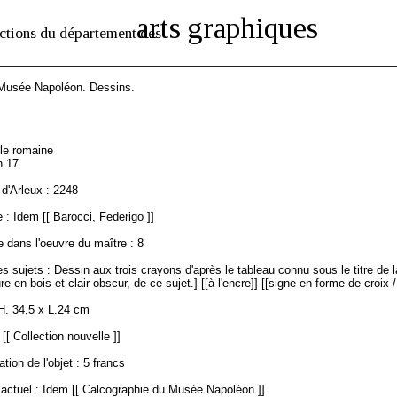
arts graphiques
ctions du département des
 Musée Napoléon. Dessins.
1
ole romaine
n 17
d'Arleux : 2248
: Idem [[ Barocci, Federigo ]]
 dans l'oeuvre du maître : 8
s sujets : Dessin aux trois crayons d'après le tableau connu sous le titre de 
re en bois et clair obscur, de ce sujet.] [[à l'encre]] [[signe en forme de croix 
H. 34,5 x L.24 cm
[[ Collection nouvelle ]]
ation de l'objet : 5 francs
ctuel : Idem [[ Calcographie du Musée Napoléon ]]