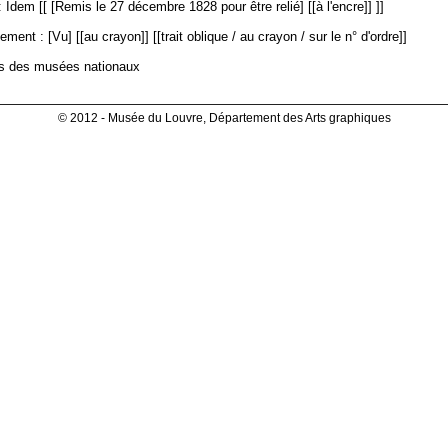
 Idem [[ [Remis le 27 décembre 1828 pour être relié] [[à l'encre]] ]]
ment : [Vu] [[au crayon]] [[trait oblique / au crayon / sur le n° d'ordre]]
es des musées nationaux
© 2012 - Musée du Louvre, Département des Arts graphiques