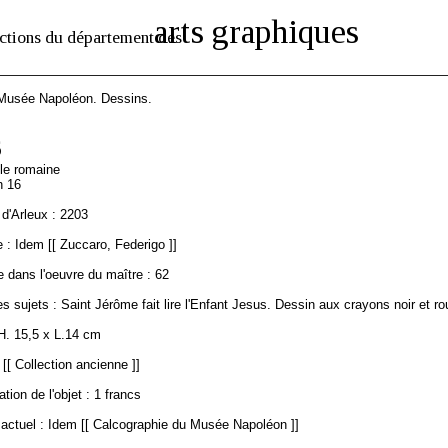
arts graphiques
ctions du département des
 Musée Napoléon. Dessins.
6
ole romaine
n 16
d'Arleux : 2203
: Idem [[ Zuccaro, Federigo ]]
 dans l'oeuvre du maître : 62
s sujets : Saint Jérôme fait lire l'Enfant Jesus. Dessin aux crayons noir et ro
H. 15,5 x L.14 cm
 [[ Collection ancienne ]]
ation de l'objet : 1 francs
ctuel : Idem [[ Calcographie du Musée Napoléon ]]