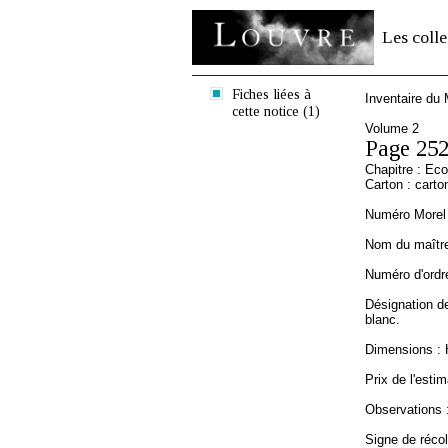
Les colle
Fiches liées à
Inventaire du
cette notice (1)
Volume 2
Page 25
Chapitre : Ec
Carton : carto
Numéro Morel 
Nom du maître 
Numéro d'ordre
Désignation de
blanc.
Dimensions : 
Prix de l'estim
Observations :
Signe de récole