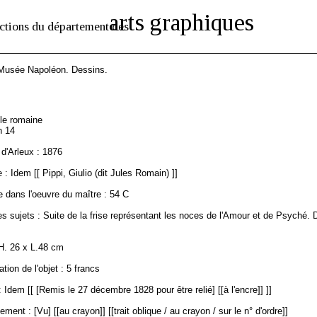
arts graphiques
ctions du département des
 Musée Napoléon. Dessins.
2
ole romaine
n 14
d'Arleux : 1876
: Idem [[ Pippi, Giulio (dit Jules Romain) ]]
 dans l'oeuvre du maître : 54 C
s sujets : Suite de la frise représentant les noces de l'Amour et de Psyché. 
H. 26 x L.48 cm
ation de l'objet : 5 francs
 Idem [[ [Remis le 27 décembre 1828 pour être relié] [[à l'encre]] ]]
ment : [Vu] [[au crayon]] [[trait oblique / au crayon / sur le n° d'ordre]]