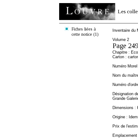
Les colle
Fiches liées à
Inventaire du
cette notice (1)
Volume 2
Page 24
Chapitre : Ec
Carton : carto
Numéro Morel 
Nom du maître 
Numéro d'ordre
Désignation de
Grande Galerie
Dimensions : 
Origine : Idem 
Prix de l'estim
Emplacement a