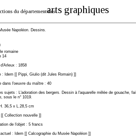
arts graphiques
ctions du département des
 Musée Napoléon. Dessins.
9
ole romaine
n 14
d'Arleux : 1858
: Idem [[ Pippi, Giulio (dit Jules Romain) ]]
 dans l'oeuvre du maître : 40
s sujets : L'adoration des bergers. Dessin à l'aquarelle mêlée de gouache, fai
, sous le n° 1019.
H. 36,5 x L.28,5 cm
[[ Collection nouvelle ]]
ation de l'objet : 5 francs
ctuel : Idem [[ Calcographie du Musée Napoléon ]]