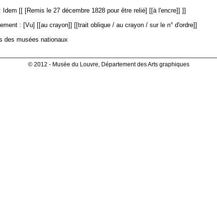
 Idem [[ [Remis le 27 décembre 1828 pour être relié] [[à l'encre]] ]]
ment : [Vu] [[au crayon]] [[trait oblique / au crayon / sur le n° d'ordre]]
es des musées nationaux
© 2012 - Musée du Louvre, Département des Arts graphiques