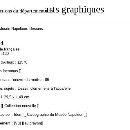
arts graphiques
ctions du département des
 Musée Napoléon. Dessins.
44
le française
on 130
d'Arleux : 11576
s inconnus ]]
 dans l'oeuvre du maître : 86
s sujets : Dessin d'ornemens à l'aquarelle.
H. 29,5 x L.49 cm
[[ Collection nouvelle ]]
ctuel : Idem [[ Calcographie du Musée Napoléon ]]
ement : [Vu] [[au crayon]]