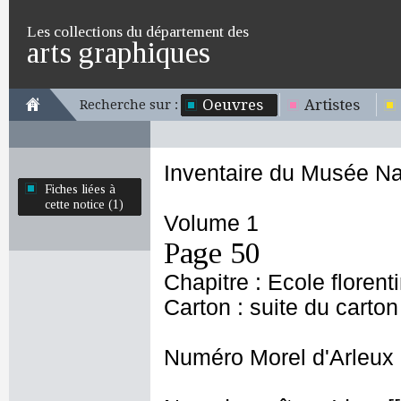
Les collections du département des
arts graphiques
Oeuvres
Artistes
Recherche sur :
Inventaire du Musée Na
Fiches liées à
cette notice (1)
Volume 1
Page 50
Chapitre : Ecole florent
Carton : suite du carton
Numéro Morel d'Arleux 