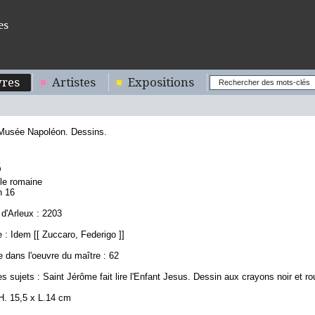
es
res
Artistes
Expositions
 Musée Napoléon. Dessins.
6
ole romaine
n 16
d'Arleux : 2203
: Idem [[ Zuccaro, Federigo ]]
 dans l'oeuvre du maître : 62
s sujets : Saint Jérôme fait lire l'Enfant Jesus. Dessin aux crayons noir et ro
H. 15,5 x L.14 cm