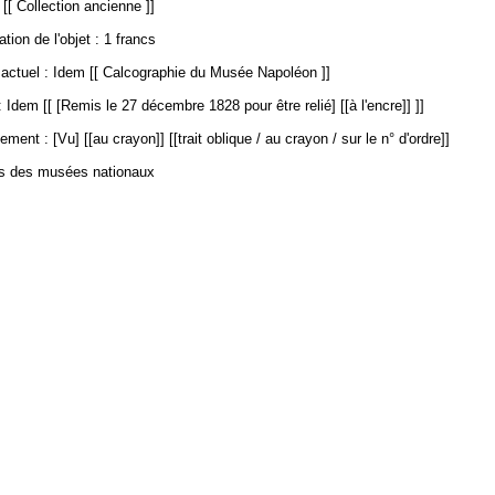
 [[ Collection ancienne ]]
ation de l'objet : 1 francs
ctuel : Idem [[ Calcographie du Musée Napoléon ]]
 Idem [[ [Remis le 27 décembre 1828 pour être relié] [[à l'encre]] ]]
ment : [Vu] [[au crayon]] [[trait oblique / au crayon / sur le n° d'ordre]]
es des musées nationaux