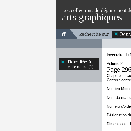
Les collections du département d
arts graphiques
Oeuv
Recherche sur :
Inventaire du
Fiches liées à
Volume 2
cette notice (1)
Page 29
Chapitre : Ec
Carton : carto
Numéro Morel 
Nom du maître 
Numéro d'ordre
Désignation de
Dimensions : 