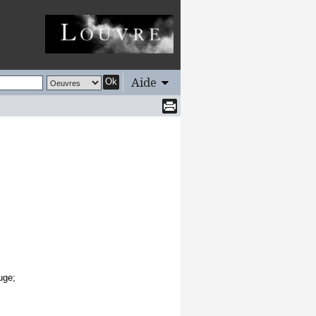
Aide
Ok
uge;